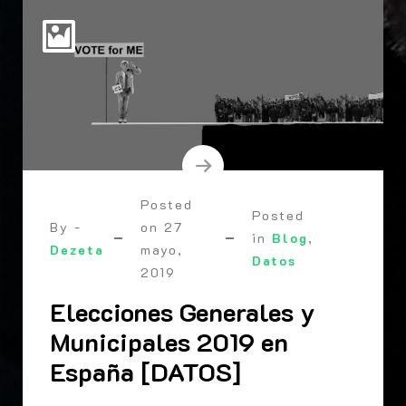
Posted
Posted
By -
on
27
in
Blog
,
Dezeta
mayo,
Datos
2019
Elecciones Generales y
Municipales 2019 en
España [DATOS]