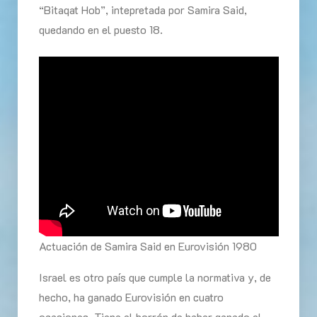
“Bitaqat Hob”, intepretada por Samira Said,
quedando en el puesto 18.
Actuación de Samira Said en Eurovisión 1980
Israel es otro país que cumple la normativa y, de
hecho, ha ganado Eurovisión en cuatro
ocasiones. Tiene el borrón de haber ganado el