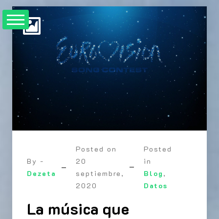
Skip
to
content
Posted on
Posted
By -
20
in
Dezeta
septiembre,
Blog
,
2020
Datos
La música que