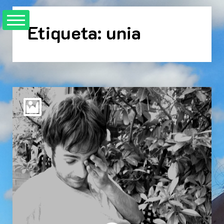
Skip
to
Etiqueta:
unia
content