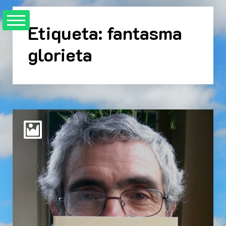
Skip
to
Etiqueta:
fantasma
content
glorieta