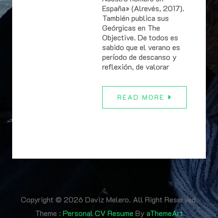
España» (Alrevés, 2017).
También publica sus
Geórgicas en The
Objective. De todos es
sabido que el verano es
período de descanso y
reflexión, de valorar
READ MORE
Copyright © 2026 Daviz Melero. All Right Reserved.
Theme :
Personal CV Resume
By
aThemeArt